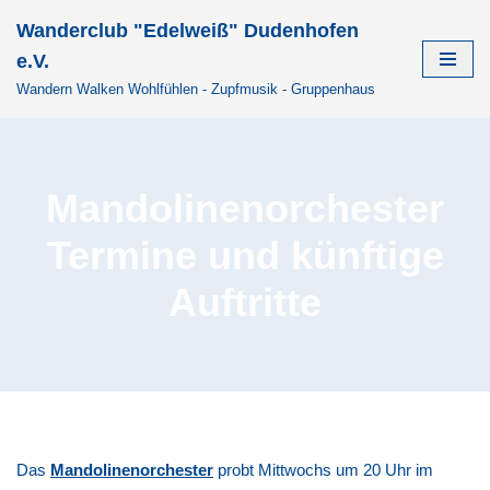
Wanderclub "Edelweiß" Dudenhofen
Zum
e.V.
Inhalt
Wandern Walken Wohlfühlen - Zupfmusik - Gruppenhaus
springen
Mandolinenorchester
Termine und künftige
Auftritte
Das
Mandolinenorchester
probt Mittwochs um 20 Uhr im