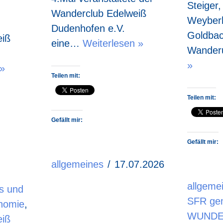
Steiger,
Wanderclub Edelweiß
Weyberh
Dudenhofen e.V.
Goldbac
eiß
eine…
Weiterlesen »
Wande
»
 »
Teilen mit:
Teilen mit:
Gefällt mir:
Gefällt mir:
allgemeines
17.07.2026
allgeme
s und
SFR ge
nomie
,
WUNDE
eiß