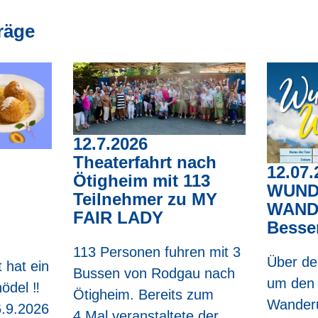
räge
12.7.2026
Theaterfahrt nach
12.07.
Ötigheim mit 113
WUND
Teilnehmer zu MY
WAND
FAIR LADY
Besse
113 Personen fuhren mit 3
Über de
 hat ein
Bussen von Rodgau nach
um den 
del ‼️
Ötigheim. Bereits zum
Wanderu
.9.2026
4.Mal veranstaltete der