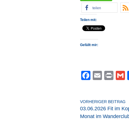
teilen
Teilen mit:
Gefällt mir:
F
E
Pr
a
m
in
c
ail
t
a
e
VORHERIGER BEITRAG
03.06.2026 Fit im Kop
b
Monat im Wanderclu
o