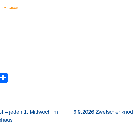
RSS-feed
G
T
m
eil
il
e
n
f – jeden 1. Mittwoch im
6.9.2026 Zwetschenknöd
bhaus