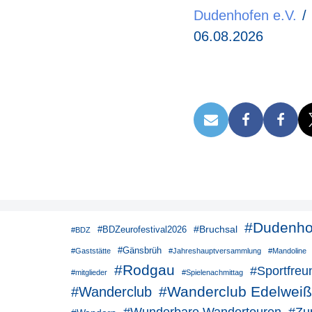
Dudenhofen e.V.
06.08.2026
#Dudenho
#Bruchsal
#BDZeurofestival2026
#BDZ
#Gänsbrüh
#Gaststätte
#Jahreshauptversammlung
#Mandoline
#Rodgau
#Sportfreu
#mitglieder
#Spielenachmittag
#Wanderclub Edelweiß
#Wanderclub
#Zu