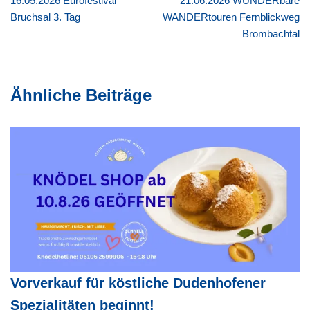
16.05.2026 Eurofestival
21.06.2026 WUNDERbare
b
Bruchsal 3. Tag
WANDERtouren Fernblickweg
o
Brombachtal
o
k
Ähnliche Beiträge
Vorverkauf für köstliche Dudenhofener
Spezialitäten beginnt!