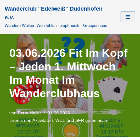
Wanderclub "Edelweiß" Dudenhofen
Zum
e.V.
Inhalt
Wandern Walken Wohlfühlen - Zupfmusik - Gruppenhaus
springen
03.06.2026 Fit Im Kopf
– Jeden 1. Mittwoch
Im Monat Im
Wanderclubhaus
von
Petra Haller
01.06.2026
Events und Aktivitäten
,
WCE und SFR gemeinsam