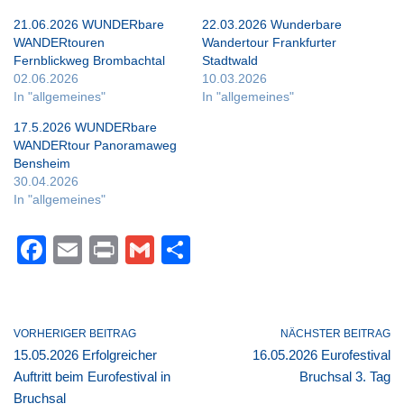
21.06.2026 WUNDERbare
22.03.2026 Wunderbare
WANDERtouren
Wandertour Frankfurter
Fernblickweg Brombachtal
Stadtwald
02.06.2026
10.03.2026
In "allgemeines"
In "allgemeines"
17.5.2026 WUNDERbare
WANDERtour Panoramaweg
Bensheim
30.04.2026
In "allgemeines"
F
E
Pr
G
T
a
m
in
m
eil
c
ail
t
ail
e
e
n
VORHERIGER BEITRAG
NÄCHSTER BEITRAG
15.05.2026 Erfolgreicher
16.05.2026 Eurofestival
b
Auftritt beim Eurofestival in
Bruchsal 3. Tag
o
Bruchsal