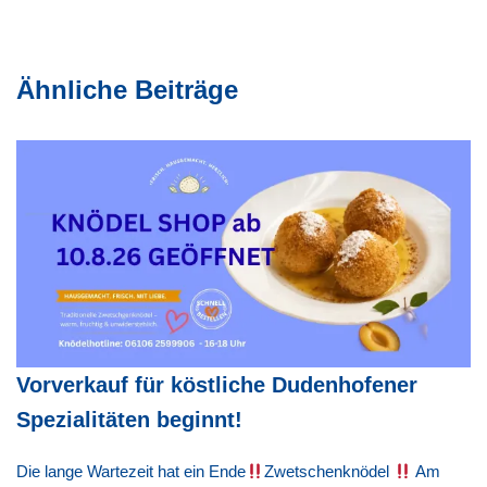
o
k
Ähnliche Beiträge
Vorverkauf für köstliche Dudenhofener
Spezialitäten beginnt!
Die lange Wartezeit hat ein Ende
Zwetschenknödel
Am