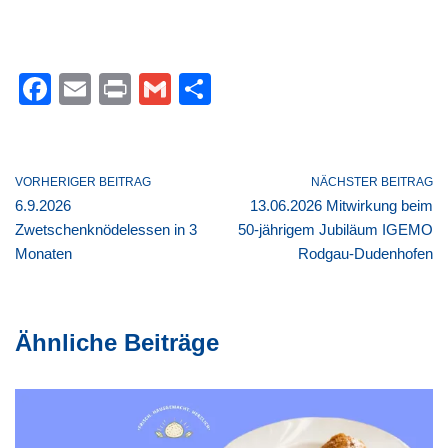
F
E
Pr
G
T
a
m
in
m
eil
c
ail
t
ail
e
e
n
VORHERIGER BEITRAG
NÄCHSTER BEITRAG
6.9.2026
13.06.2026 Mitwirkung beim
b
Zwetschenknödelessen in 3
50-jährigem Jubiläum IGEMO
o
Monaten
Rodgau-Dudenhofen
o
k
Ähnliche Beiträge