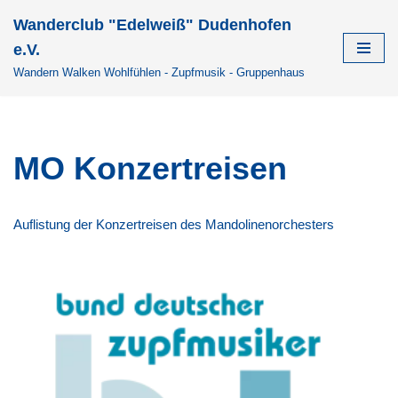
Wanderclub "Edelweiß" Dudenhofen
Zum
e.V.
Inhalt
Wandern Walken Wohlfühlen - Zupfmusik - Gruppenhaus
springen
MO Konzertreisen
Auflistung der Konzertreisen des Mandolinenorchesters